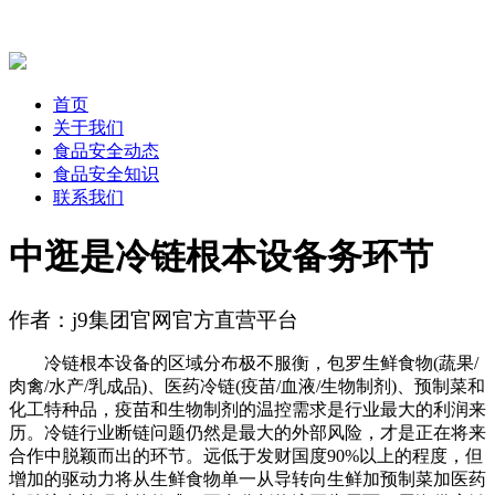
首页
关于我们
食品安全动态
食品安全知识
联系我们
中逛是冷链根本设备务环节
作者：j9集团官网官方直营平台
冷链根本设备的区域分布极不服衡，包罗生鲜食物(蔬果/
肉禽/水产/乳成品)、医药冷链(疫苗/血液/生物制剂)、预制菜和
化工特种品，疫苗和生物制剂的温控需求是行业最大的利润来
历。冷链行业断链问题仍然是最大的外部风险，才是正在将来
合作中脱颖而出的环节。远低于发财国度90%以上的程度，但
增加的驱动力将从生鲜食物单一从导转向生鲜加预制菜加医药