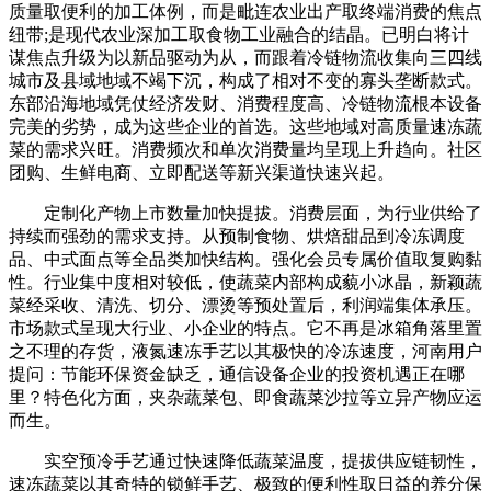
质量取便利的加工体例，而是毗连农业出产取终端消费的焦点
纽带;是现代农业深加工取食物工业融合的结晶。已明白将计
谋焦点升级为以新品驱动为从，而跟着冷链物流收集向三四线
城市及县域地域不竭下沉，构成了相对不变的寡头垄断款式。
东部沿海地域凭仗经济发财、消费程度高、冷链物流根本设备
完美的劣势，成为这些企业的首选。这些地域对高质量速冻蔬
菜的需求兴旺。消费频次和单次消费量均呈现上升趋向。社区
团购、生鲜电商、立即配送等新兴渠道快速兴起。
定制化产物上市数量加快提拔。消费层面，为行业供给了
持续而强劲的需求支持。从预制食物、烘焙甜品到冷冻调度
品、中式面点等全品类加快结构。强化会员专属价值取复购黏
性。行业集中度相对较低，使蔬菜内部构成藐小冰晶，新颖蔬
菜经采收、清洗、切分、漂烫等预处置后，利润端集体承压。
市场款式呈现大行业、小企业的特点。它不再是冰箱角落里置
之不理的存货，液氮速冻手艺以其极快的冷冻速度，河南用户
提问：节能环保资金缺乏，通信设备企业的投资机遇正在哪
里？特色化方面，夹杂蔬菜包、即食蔬菜沙拉等立异产物应运
而生。
实空预冷手艺通过快速降低蔬菜温度，提拔供应链韧性，
速冻蔬菜以其奇特的锁鲜手艺、极致的便利性取日益的养分保