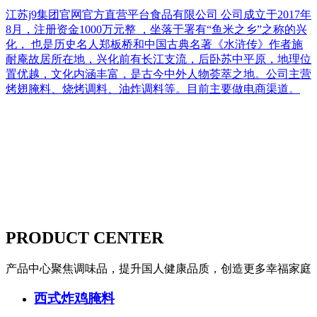
江苏j9集团官网官方直营平台食品有限公司 公司成立于2017年
8月，注册资金1000万元整 ，坐落于署有“鱼米之乡”之称的兴
化， 也是历史名人郑板桥和中国古典名著《水浒传》作者施
耐庵故居所在地，兴化前有长江支流，后卧苏中平原，地理位
置优越，文化内涵丰富，是古今中外人物荟萃之地。公司主营
烤翅腌料、烧烤调料、油炸调料等。目前主要做电商渠道。
PRODUCT CENTER
产品中心
聚焦调味品，提升国人健康品质，创造更多幸福家庭
西式炸鸡腌料