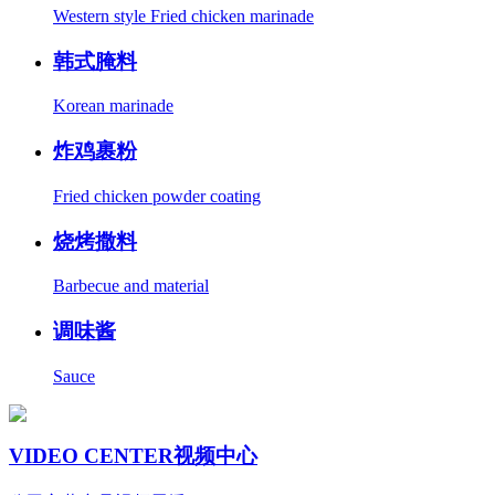
Western style Fried chicken marinade
韩式腌料
Korean marinade
炸鸡裹粉
Fried chicken powder coating
烧烤撒料
Barbecue and material
调味酱
Sauce
VIDEO CENTER
视频中心